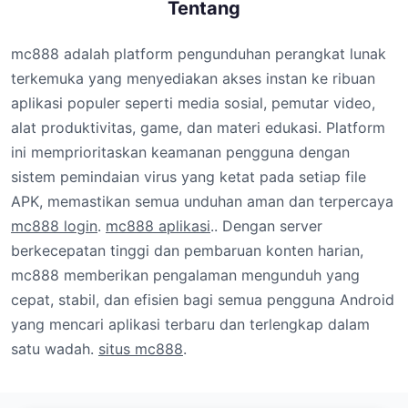
Tentang
mc888 adalah platform pengunduhan perangkat lunak
terkemuka yang menyediakan akses instan ke ribuan
aplikasi populer seperti media sosial, pemutar video,
alat produktivitas, game, dan materi edukasi. Platform
ini memprioritaskan keamanan pengguna dengan
sistem pemindaian virus yang ketat pada setiap file
APK, memastikan semua unduhan aman dan terpercaya
mc888 login
.
mc888 aplikasi
.. Dengan server
berkecepatan tinggi dan pembaruan konten harian,
mc888 memberikan pengalaman mengunduh yang
cepat, stabil, dan efisien bagi semua pengguna Android
yang mencari aplikasi terbaru dan terlengkap dalam
satu wadah.
situs mc888
.