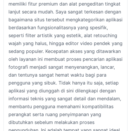
memiliki fitur premium dan alat pengeditan tingkat
lanjut secara mudah. Saya sangat terkesan dengan
bagaimana situs tersebut mengkategorikan aplikasi
berdasarkan fungsionalitasnya yang spesifik,
seperti filter artistik yang estetik, alat retouching
wajah yang halus, hingga editor video pendek yang
sedang populer. Kecepatan akses yang ditawarkan
oleh layanan ini membuat proses pencarian aplikasi
fotografi menjadi sangat menyenangkan, lancar,
dan tentunya sangat hemat waktu bagi para
pengguna yang sibuk. Tidak hanya itu saja, setiap
aplikasi yang diunggah di sini dilengkapi dengan
informasi teknis yang sangat detail dan mendalam,
membantu pengguna memahami kompatibilitas
perangkat serta ruang penyimpanan yang
dibutuhkan sebelum melakukan proses
pengunduhan. Ini adalah tempat yang sangat ideal