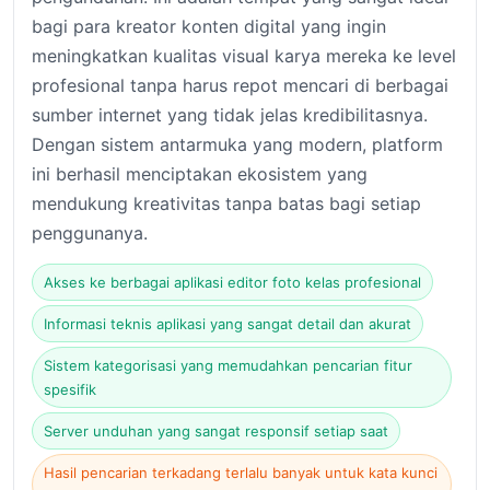
bagi para kreator konten digital yang ingin
meningkatkan kualitas visual karya mereka ke level
profesional tanpa harus repot mencari di berbagai
sumber internet yang tidak jelas kredibilitasnya.
Dengan sistem antarmuka yang modern, platform
ini berhasil menciptakan ekosistem yang
mendukung kreativitas tanpa batas bagi setiap
penggunanya.
Akses ke berbagai aplikasi editor foto kelas profesional
Informasi teknis aplikasi yang sangat detail dan akurat
Sistem kategorisasi yang memudahkan pencarian fitur
spesifik
Server unduhan yang sangat responsif setiap saat
Hasil pencarian terkadang terlalu banyak untuk kata kunci