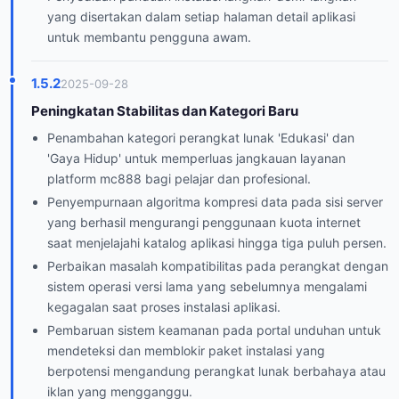
yang disertakan dalam setiap halaman detail aplikasi
untuk membantu pengguna awam.
1.5.2
2025-09-28
Peningkatan Stabilitas dan Kategori Baru
Penambahan kategori perangkat lunak 'Edukasi' dan
'Gaya Hidup' untuk memperluas jangkauan layanan
platform mc888 bagi pelajar dan profesional.
Penyempurnaan algoritma kompresi data pada sisi server
yang berhasil mengurangi penggunaan kuota internet
saat menjelajahi katalog aplikasi hingga tiga puluh persen.
Perbaikan masalah kompatibilitas pada perangkat dengan
sistem operasi versi lama yang sebelumnya mengalami
kegagalan saat proses instalasi aplikasi.
Pembaruan sistem keamanan pada portal unduhan untuk
mendeteksi dan memblokir paket instalasi yang
berpotensi mengandung perangkat lunak berbahaya atau
iklan yang mengganggu.