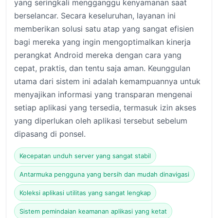
yang seringkali mengganggu kenyamanan saat
berselancar. Secara keseluruhan, layanan ini
memberikan solusi satu atap yang sangat efisien
bagi mereka yang ingin mengoptimalkan kinerja
perangkat Android mereka dengan cara yang
cepat, praktis, dan tentu saja aman. Keunggulan
utama dari sistem ini adalah kemampuannya untuk
menyajikan informasi yang transparan mengenai
setiap aplikasi yang tersedia, termasuk izin akses
yang diperlukan oleh aplikasi tersebut sebelum
dipasang di ponsel.
Kecepatan unduh server yang sangat stabil
Antarmuka pengguna yang bersih dan mudah dinavigasi
Koleksi aplikasi utilitas yang sangat lengkap
Sistem pemindaian keamanan aplikasi yang ketat