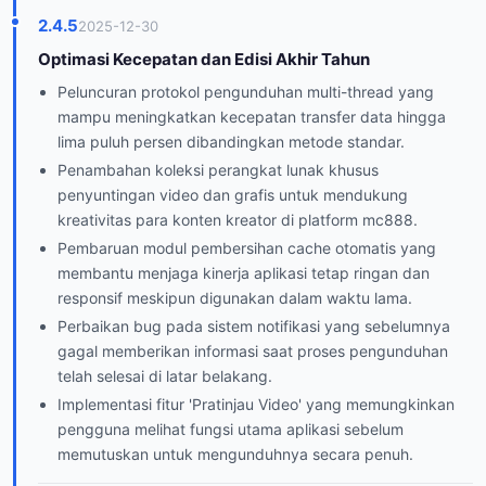
2.4.5
2025-12-30
Optimasi Kecepatan dan Edisi Akhir Tahun
Peluncuran protokol pengunduhan multi-thread yang
mampu meningkatkan kecepatan transfer data hingga
lima puluh persen dibandingkan metode standar.
Penambahan koleksi perangkat lunak khusus
penyuntingan video dan grafis untuk mendukung
kreativitas para konten kreator di platform mc888.
Pembaruan modul pembersihan cache otomatis yang
membantu menjaga kinerja aplikasi tetap ringan dan
responsif meskipun digunakan dalam waktu lama.
Perbaikan bug pada sistem notifikasi yang sebelumnya
gagal memberikan informasi saat proses pengunduhan
telah selesai di latar belakang.
Implementasi fitur 'Pratinjau Video' yang memungkinkan
pengguna melihat fungsi utama aplikasi sebelum
memutuskan untuk mengunduhnya secara penuh.