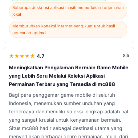
Beberapa deskripsi aplikasi masih memerlukan terjemahan
lokal
Membutuhkan koneksi internet yang kuat untuk hasil
pencarian optimal
★
★
★
★
★
4.7
Siti
Meningkatkan Pengalaman Bermain Game Mobile
yang Lebih Seru Melalui Koleksi Aplikasi
Permainan Terbaru yang Tersedia di mc888
Bagi para penggemar game mobile di seluruh
Indonesia, menemukan sumber unduhan yang
terpercaya dan memiliki koleksi lengkap adalah hal
yang sangat krusial untuk kenyamanan bermain.
Situs mc888 hadir sebagai destinasi utama yang
menyediakan berbagai genre permainan, mulai dari