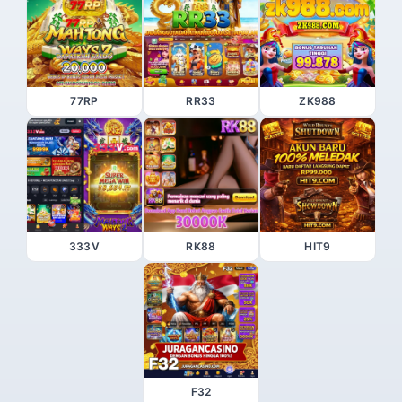
77RP
RR33
ZK988
333V
RK88
HIT9
F32