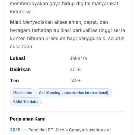
memberdayakan gaya hidup digital masyarakat
Indonesia.
Misi:
Menyediakan akses aman, cepat, dan
beragam terhadap aplikasi berkualitas tinggi serta
konten hiburan premium bagi pengguna di seluruh
nusantara.
Lokasi
Jakarta
Didirikan
2019
Tim
145+
iTech Labs
GLI (Gaming Laboratories International)
BMM Testlabs
Perjalanan Kami
2019
— Pendirian PT. Media Cahaya Nusantara di