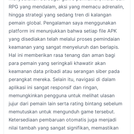
RPG yang mendalam, aksi yang memacu adrenalin,
hingga strategi yang sedang tren di kalangan
pemain global. Pengalaman saya menggunakan
platform ini menunjukkan bahwa setiap file APK
yang disediakan telah melalui proses pemindaian
keamanan yang sangat menyeluruh dan berlapis.
Hal ini memberikan rasa tenang dan aman bagi
para pemain yang seringkali khawatir akan
keamanan data pribadi atau serangan siber pada
perangkat mereka. Selain itu, navigasi di dalam
aplikasi ini sangat responsif dan ringan,
memungkinkan pengguna untuk melihat ulasan
jujur dari pemain lain serta rating bintang sebelum
memutuskan untuk mengunduh game tersebut.
Ketersediaan pembaruan otomatis juga menjadi
nilai tambah yang sangat signifikan, memastikan