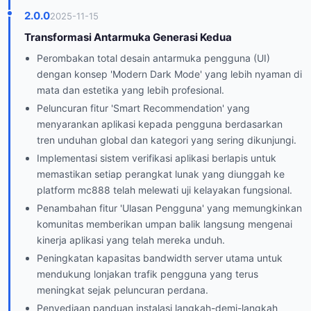
2.0.0
2025-11-15
Transformasi Antarmuka Generasi Kedua
Perombakan total desain antarmuka pengguna (UI)
dengan konsep 'Modern Dark Mode' yang lebih nyaman di
mata dan estetika yang lebih profesional.
Peluncuran fitur 'Smart Recommendation' yang
menyarankan aplikasi kepada pengguna berdasarkan
tren unduhan global dan kategori yang sering dikunjungi.
Implementasi sistem verifikasi aplikasi berlapis untuk
memastikan setiap perangkat lunak yang diunggah ke
platform mc888 telah melewati uji kelayakan fungsional.
Penambahan fitur 'Ulasan Pengguna' yang memungkinkan
komunitas memberikan umpan balik langsung mengenai
kinerja aplikasi yang telah mereka unduh.
Peningkatan kapasitas bandwidth server utama untuk
mendukung lonjakan trafik pengguna yang terus
meningkat sejak peluncuran perdana.
Penyediaan panduan instalasi langkah-demi-langkah