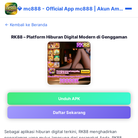
💎 mc888 - Official App mc888 | Akun Aman & Login ✅
← Kembali ke Beranda
RK88 – Platform Hiburan Digital Modern di Genggaman
Unduh APK
Daftar Sekarang
Sebagai aplikasi hiburan digital terkini, RK88 menghadirkan
pengalaman yang mulus langsung dari perangkat Anda. RK88