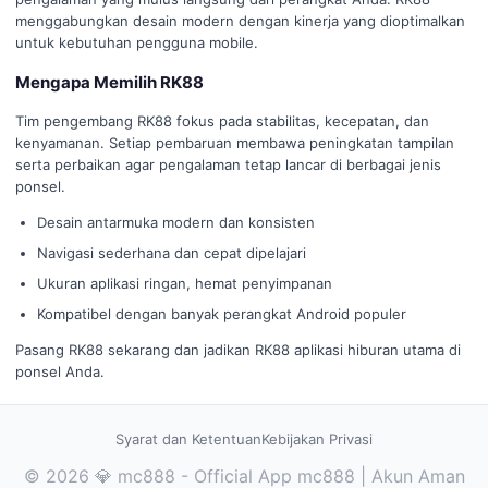
menggabungkan desain modern dengan kinerja yang dioptimalkan
untuk kebutuhan pengguna mobile.
Mengapa Memilih RK88
Tim pengembang RK88 fokus pada stabilitas, kecepatan, dan
kenyamanan. Setiap pembaruan membawa peningkatan tampilan
serta perbaikan agar pengalaman tetap lancar di berbagai jenis
ponsel.
Desain antarmuka modern dan konsisten
Navigasi sederhana dan cepat dipelajari
Ukuran aplikasi ringan, hemat penyimpanan
Kompatibel dengan banyak perangkat Android populer
Pasang RK88 sekarang dan jadikan RK88 aplikasi hiburan utama di
ponsel Anda.
Syarat dan Ketentuan
Kebijakan Privasi
© 2026 💎 mc888 - Official App mc888 | Akun Aman